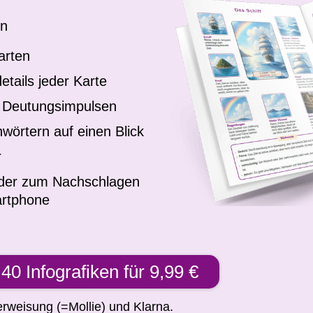
en
arten
etails jeder Karte
en Deutungsimpulsen
hwörtern auf einen Blick
r
oder zum Nachschlagen
artphone
40 Infografiken für 9,99 €
erweisung (=Mollie) und Klarna.